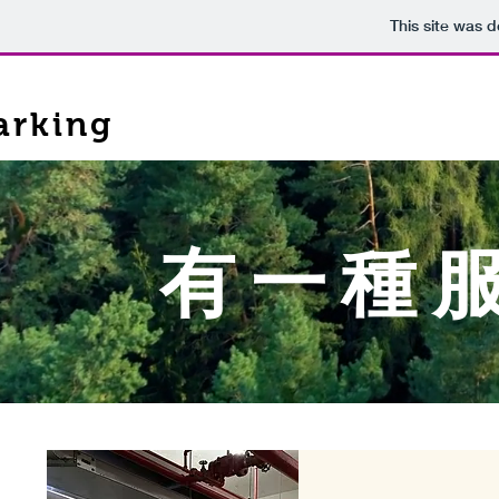
This site was 
rking
​有一種